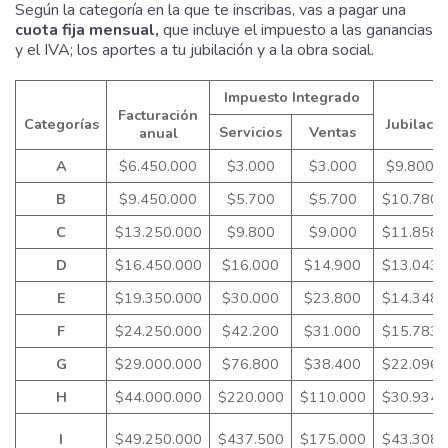
Según la categoría en la que te inscribas, vas a pagar una
cuota fija mensual,
que incluye el impuesto a las ganancias
y el IVA; los aportes a tu jubilación y a la obra social.
Impuesto Integrado
Facturación
Categorías
Jubilaci
Servicios
Ventas
anual
A
$6.450.000
$3.000
$3.000
$9.800,0
B
$9.450.000
$5.700
$5.700
$10.780,
C
$13.250.000
$9.800
$9.000
$11.858,
D
$16.450.000
$16.000
$14.900
$13.043,
E
$19.350.000
$30.000
$23.800
$14.348,
F
$24.250.000
$42.200
$31.000
$15.783,
G
$29.000.000
$76.800
$38.400
$22.096,
H
$44.000.000
$220.000
$110.000
$30.934,
I
$49.250.000
$437.500
$175.000
$43.308,