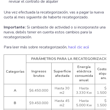
revisar el contrato de alquiler
Una vez efectuada la recategorización, vas a pagar la nueva
cuota al mes siguiente de haberte recategorizado.
Importante:
Si cambiaste de actividad o si incorporaste una
nueva, debés tener en cuenta estos cambios para la
recategorización.
Para leer más sobre recategorización,
hacé clic acá
PARÁMETROS PARA LA RECATEGORIZACIÓ
Energía
Costo d
Ingresos
Superficie
eléctrica
Categorías
alquil
brutos
afectada
consumida
anua
anual
Hasta 30
Hasta
$
A
$6.450.000
m2
3.330 Kw
1.500.
Hasta 45
Hasta
$
B
$9.450.000
m2
5.000 Kw
1.500.