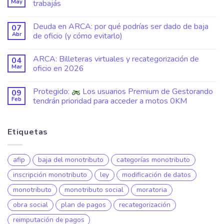
May
trabajás
Deuda en ARCA: por qué podrías ser dado de baja
07
Abr
de oficio (y cómo evitarlo)
ARCA: Billeteras virtuales y recategorización de
04
Mar
oficio en 2026
Protegido:
Los usuarios Premium de Gestorando
09
Feb
tendrán prioridad para acceder a motos 0KM
Etiquetas
afip
baja del monotributo
categorías monotributo
inscripción monotributo
ley
modificación de datos
monotributo
monotributo social
moratoria
obra social
plan de pagos
recategorización
reimputación de pagos